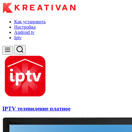
Skip
to
content
kreativan
Как установить
Настройка
Android tv
Iptv
Search
Menu
IPTV телевидение платное