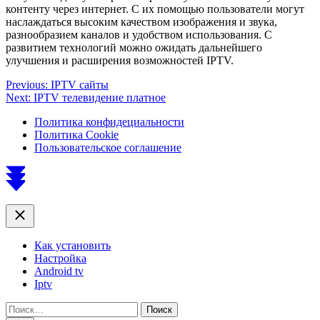
контенту через интернет. С их помощью пользователи могут
наслаждаться высоким качеством изображения и звука,
разнообразием каналов и удобством использования. С
развитием технологий можно ожидать дальнейшего
улучшения и расширения возможностей IPTV.
Навигация
Previous:
IPTV сайты
Next:
IPTV телевидение платное
по
Политика конфидециальности
записям
Политика Cookie
Пользовательское соглашение
Scroll
to
top
Close
Как установить
Настройка
Android tv
Iptv
Найти: