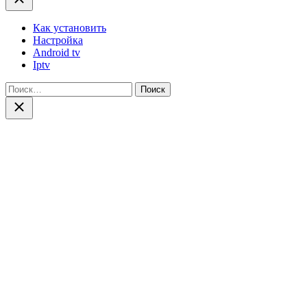
Как установить
Настройка
Android tv
Iptv
Найти:
Close
search