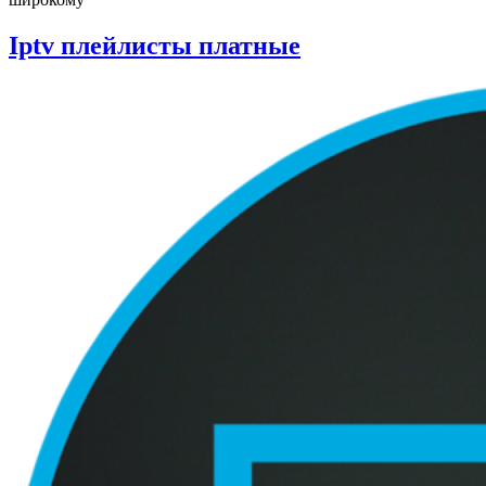
Iptv плейлисты платные