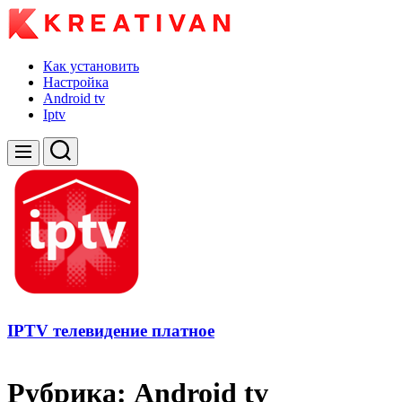
Skip
to
content
kreativan
Как установить
Настройка
Android tv
Iptv
Search
Menu
IPTV телевидение платное
Рубрика:
Android tv