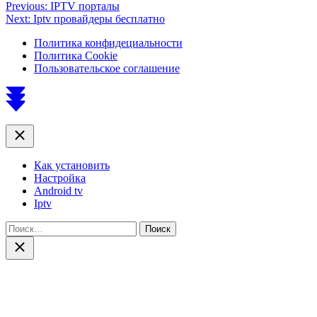
Навигация
Previous:
IPTV порталы
Next:
Iptv провайдеры бесплатно
по
Политика конфидециальности
записям
Политика Cookie
Пользовательское соглашение
Scroll
to
top
Close
Как установить
Настройка
Android tv
Iptv
Найти:
Close
search